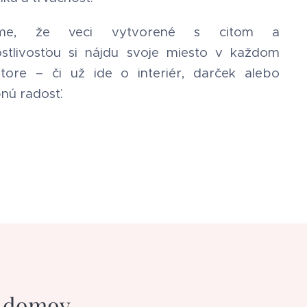
íme, že veci vytvorené s citom a
ostlivosťou si nájdu svoje miesto v každom
store – či už ide o interiér, darček alebo
nú radosť.
š domov