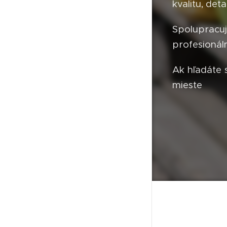
kvalitu, deta
Spolupracuj
profesionálm
Ak hľadáte 
mieste