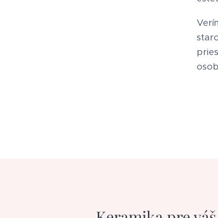
Ver
star
prie
osob
Keramika pre vá