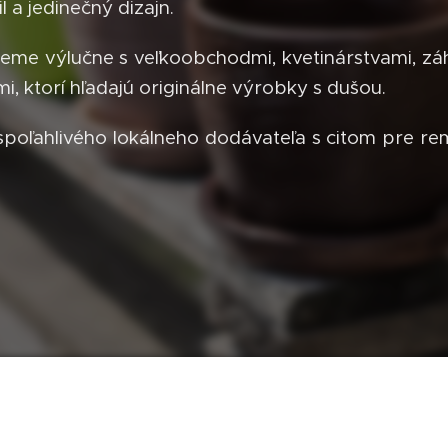
il a jedinečný dizajn.
eme výlučne s veľkoobchodmi, kvetinárstvami, záh
i, ktorí hľadajú originálne výrobky s dušou.
spoľahlivého lokálneho dodávateľa s citom pre re