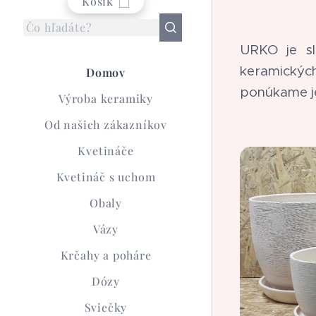
Košík
URKO je sl
keramickýc
Domov
ponúkame je
Výroba keramiky
Od našich zákazníkov
Kvetináče
Kvetináč s uchom
Obaly
Vázy
Krčahy a poháre
Dózy
Sviečky