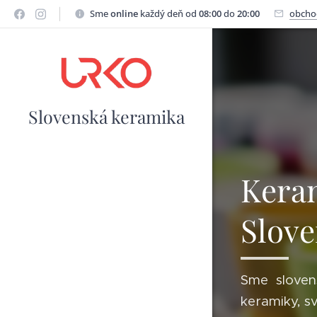
Sme
online
každý deň od
08:00
do
20:00
obcho
Slovenská keramika
Keram
Slov
Sme sloven
keramiky, s