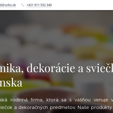
d@urko.sk
+421 911 552 340
ika, dekorácie a svieč
enska
ská rodinná firma, ktorá sa s vášňou venuje 
viečok a dekoračných predmetov. Naše produkty