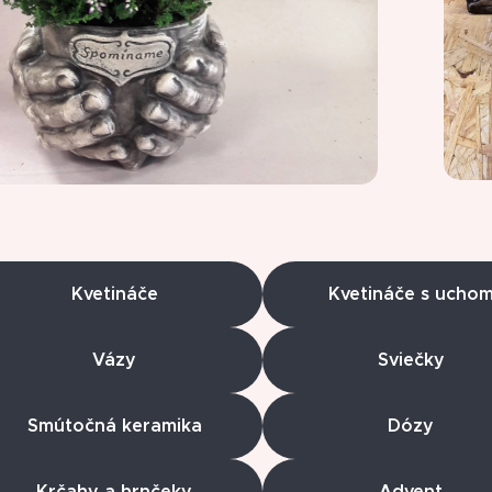
Kvetináče
Kvetináče s ucho
Vázy
Sviečky
Smútočná keramika
Dózy
Krčahy a hrnčeky
Advent