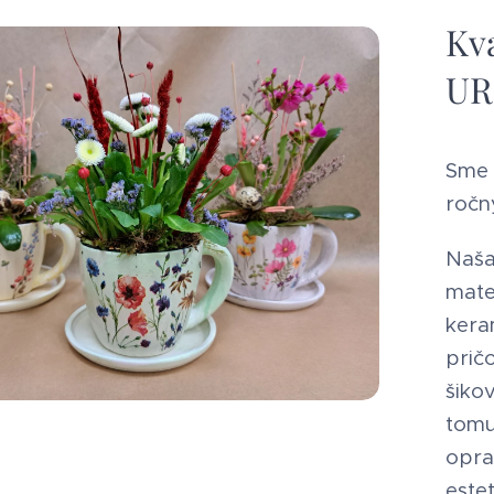
Kv
UR
Sme 
ročn
Naša
mate
kera
pri
šiko
tom
opra
estet