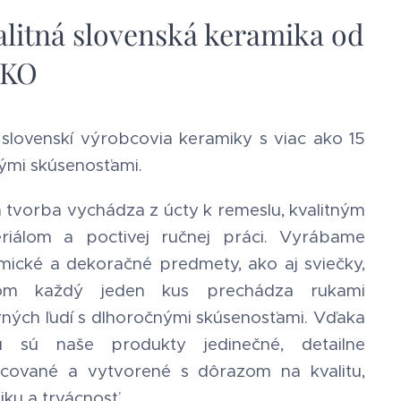
alitná slovenská keramika od
KO
slovenskí výrobcovia keramiky s viac ako 15
ými skúsenosťami.
 tvorba vychádza z úcty k remeslu, kvalitným
riálom a poctivej ručnej práci. Vyrábame
mické a dekoračné predmety, ako aj sviečky,
čom každý jeden kus prechádza rukami
vných ľudí s dlhoročnými skúsenosťami. Vďaka
u sú naše produkty jedinečné, detailne
cované a vytvorené s dôrazom na kvalitu,
iku a trvácnosť.