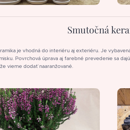
Smutočná ker
ramika je vhodná do interiéru aj exteriéru. Je vybave
misku. Povrchová úprava aj farebné prevedenie sa dajú
íže vieme dodať naaranžované.