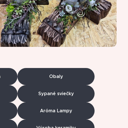
m
Obaly
Sypané sviečky
Aróma Lampy
Výroba keramiky