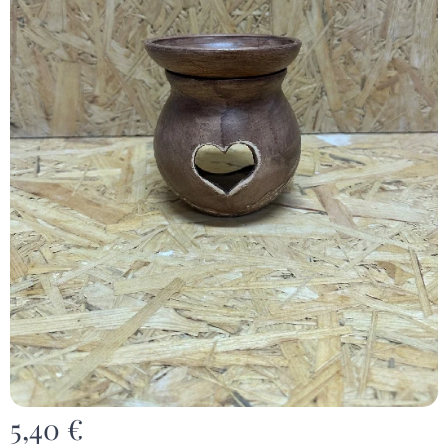
5,40
€