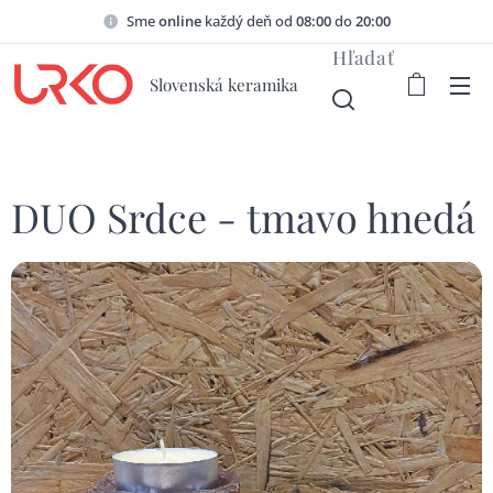
Sme
online
každý deň od
08:00
do
20:00
Hľadať
Slovenská keramika
DUO Srdce - tmavo hnedá