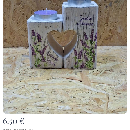
6,50
€