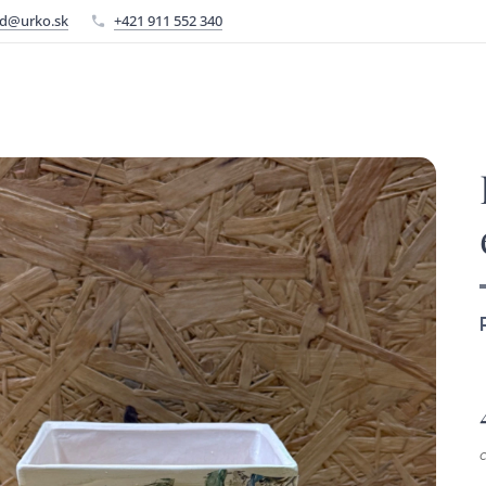
d@urko.sk
+421 911 552 340