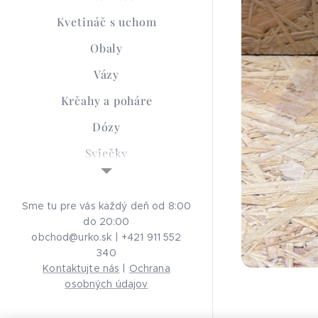
Kvetináč s uchom
Obaly
Vázy
Krčahy a poháre
Dózy
Sviečky
Sypané sviečky
Smútočná keramika
Sme tu pre vás každý deň od 8:00
do 20:00
Advent
obchod@urko.sk | +421 911 552
340
Aróma Lampy
Kontaktujte nás
|
Ochrana
Ochrana osobných
osobných údajov
údajov