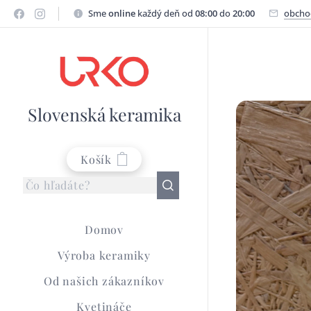
Sme
online
každý deň od
08:00
do
20:00
obcho
Slovenská keramika
Košík
Domov
Výroba keramiky
Od našich zákazníkov
Kvetináče