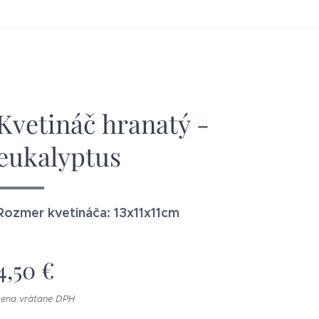
Kvetináč hranatý -
eukalyptus
Rozmer kvetináča: 13x11x11cm
4,50
€
cena vrátane DPH