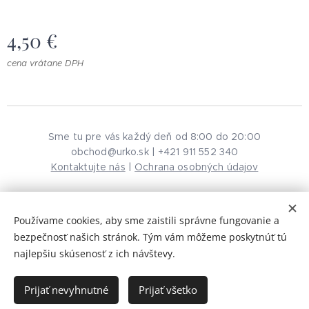
4,50
€
cena vrátane DPH
Sme tu pre vás každý deň od 8:00 do 20:00
obchod@urko.sk | +421 911 552 340
Kontaktujte nás
|
Ochrana osobných údajov
Používame cookies, aby sme zaistili správne fungovanie a
© 2026 URKO. Všetky práva vyhradené.
Cookies
bezpečnosť našich stránok. Tým vám môžeme poskytnúť tú
najlepšiu skúsenosť z ich návštevy.
Do košíka
Prijať nevyhnutné
Prijať všetko