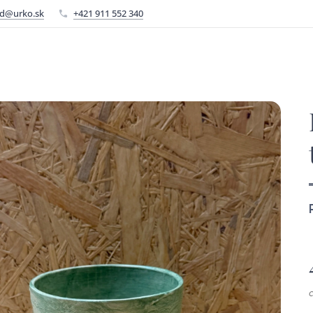
d@urko.sk
+421 911 552 340