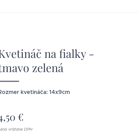
Kvetináč na fialky -
tmavo zelená
Rozmer kvetináča: 14x9cm
4,50
€
cena vrátane DPH