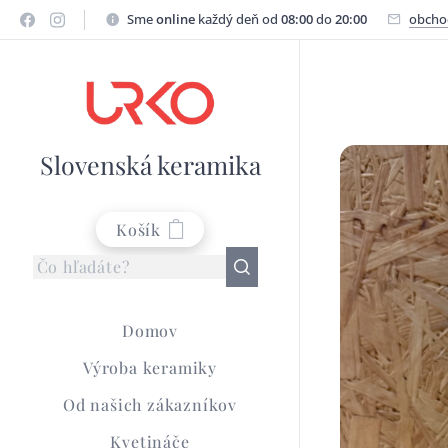
Sme
online
každý deň od
08:00
do
20:00
obcho
Slovenská keramika
Košík
Domov
Výroba keramiky
Od našich zákazníkov
Kvetináče