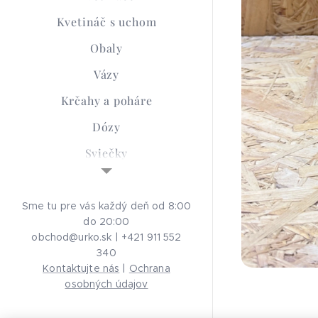
Kvetináč s uchom
Obaly
Vázy
Krčahy a poháre
Dózy
Sviečky
Sypané sviečky
Smútočná keramika
Sme tu pre vás každý deň od 8:00
do 20:00
Advent
obchod@urko.sk | +421 911 552
340
Aróma Lampy
Kontaktujte nás
|
Ochrana
Ochrana osobných
osobných údajov
údajov