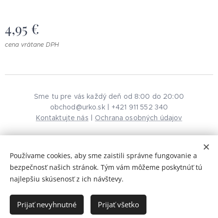
4,95
€
cena vrátane DPH
Sme tu pre vás každý deň od 8:00 do 20:00
obchod@urko.sk | +421 911 552 340
Kontaktujte nás
|
Ochrana osobných údajov
Používame cookies, aby sme zaistili správne fungovanie a
© 2026 URKO. Všetky práva vyhradené.
Cookies
bezpečnosť našich stránok. Tým vám môžeme poskytnúť tú
najlepšiu skúsenosť z ich návštevy.
Do košíka
Prijať nevyhnutné
Prijať všetko