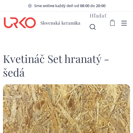
Sme
online
každý deň od
08:00
do
20:00
Hľadať
Slovenská keramika
Kvetináč Set hranatý -
šedá