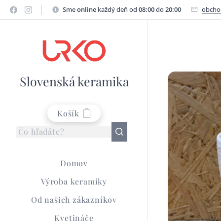
Sme
online
každý deň od
08:00
do
20:00
obcho
Slovenská keramika
Košík
Domov
Výroba keramiky
Od našich zákazníkov
Kvetináče