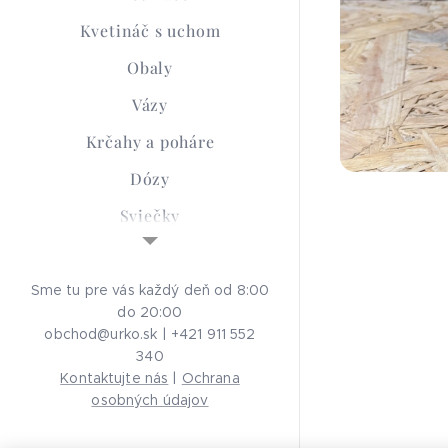
Kvetináč s uchom
Obaly
Vázy
Krčahy a poháre
Dózy
Sviečky
Sypané sviečky
Smútočná keramika
Sme tu pre vás každý deň od 8:00
do 20:00
Advent
obchod@urko.sk | +421 911 552
340
Aróma Lampy
Kontaktujte nás
|
Ochrana
Ochrana osobných
osobných údajov
údajov