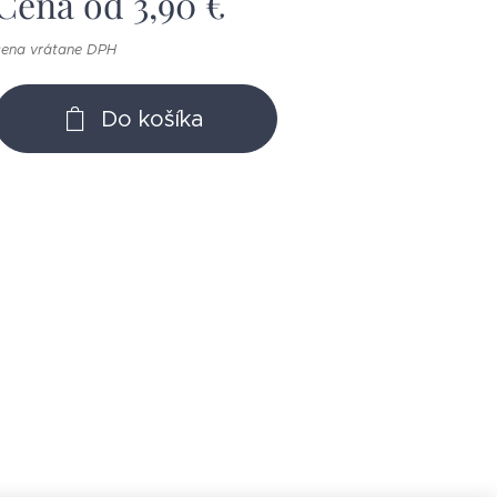
Cena od
3,90
€
cena vrátane DPH
Do košíka