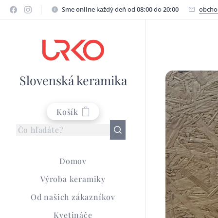
Sme
online
každý deň od
08:00
do
20:00
obcho
Slovenská keramika
Košík
Domov
Výroba keramiky
Od našich zákazníkov
Kvetináče