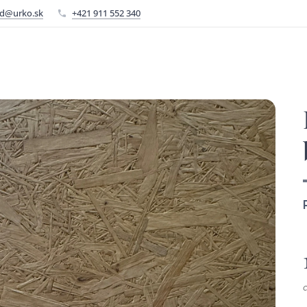
d@urko.sk
+421 911 552 340