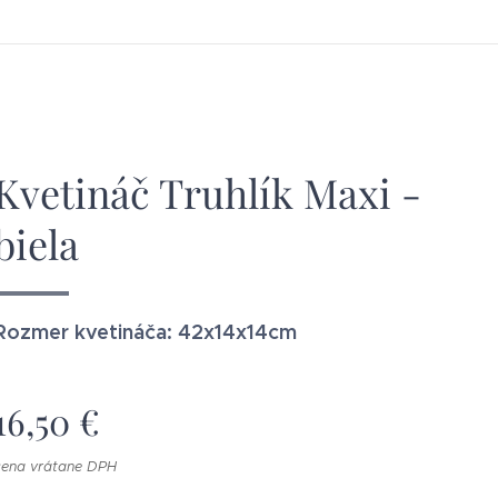
Kvetináč Truhlík Maxi -
biela
Rozmer kvetináča: 42x14x14cm
16,50
€
cena vrátane DPH