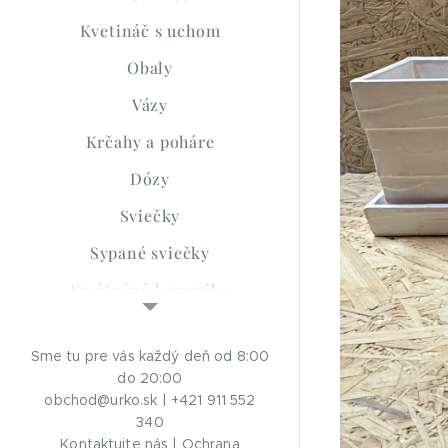
Kvetináč s uchom
Obaly
Vázy
Krčahy a poháre
Dózy
Sviečky
Sypané sviečky
Smútočná keramika
Advent
Sme tu pre vás každý deň od 8:00
Aróma Lampy
do 20:00
Ochrana osobných
obchod@urko.sk | +421 911 552
340
údajov
Kontaktujte nás
|
Ochrana