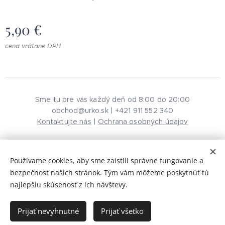
5,90
€
cena vrátane DPH
Sme tu pre vás každý deň od 8:00 do 20:00
obchod@urko.sk | +421 911 552 340
Kontaktujte nás
|
Ochrana osobných údajov
Používame cookies, aby sme zaistili správne fungovanie a
© 2026 URKO. Všetky práva vyhradené.
Cookies
bezpečnosť našich stránok. Tým vám môžeme poskytnúť tú
najlepšiu skúsenosť z ich návštevy.
Do košíka
Prijať nevyhnutné
Prijať všetko