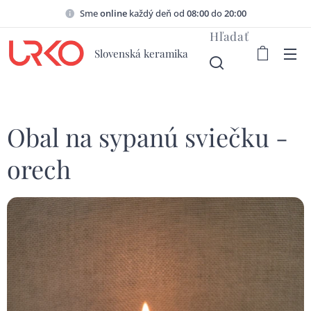
Sme
online
každý deň od
08:00
do
20:00
Hľadať
Slovenská keramika
Obal na sypanú sviečku -
orech