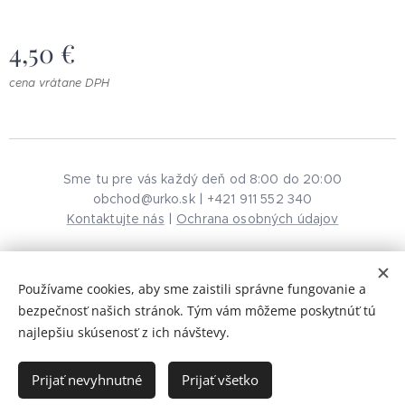
4,50
€
cena vrátane DPH
Sme tu pre vás každý deň od 8:00 do 20:00
obchod@urko.sk | +421 911 552 340
Kontaktujte nás
|
Ochrana osobných údajov
Používame cookies, aby sme zaistili správne fungovanie a
© 2026 URKO. Všetky práva vyhradené.
Cookies
bezpečnosť našich stránok. Tým vám môžeme poskytnúť tú
najlepšiu skúsenosť z ich návštevy.
Do košíka
Prijať nevyhnutné
Prijať všetko