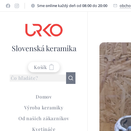
Sme
online
každý deň od
08:00
do
20:00
obcho
Slovenská keramika
Košík
Domov
Výroba keramiky
Od našich zákazníkov
Kvetináče