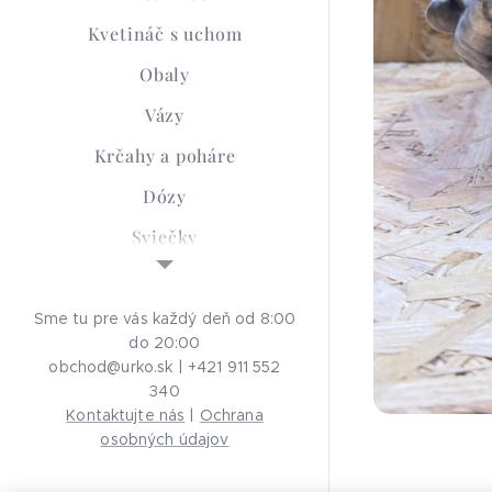
Kvetináč s uchom
Obaly
Vázy
Krčahy a poháre
Dózy
Sviečky
Sypané sviečky
Smútočná keramika
Sme tu pre vás každý deň od 8:00
do 20:00
Advent
obchod@urko.sk | +421 911 552
340
Aróma Lampy
Kontaktujte nás
|
Ochrana
Ochrana osobných
osobných údajov
údajov