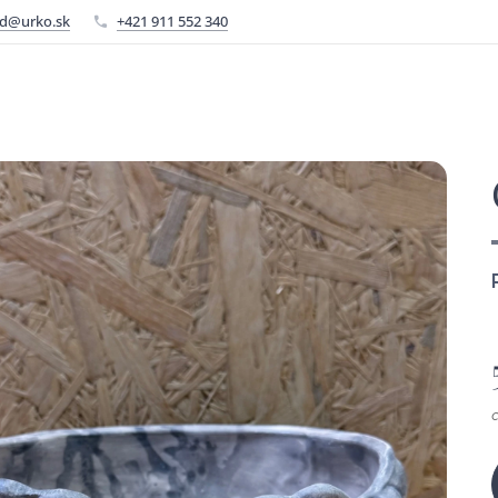
d@urko.sk
+421 911 552 340