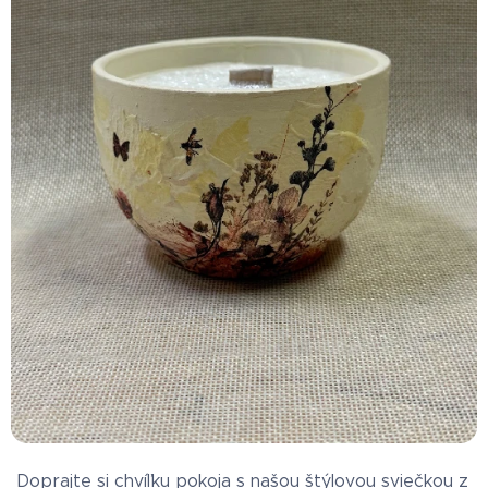
Doprajte si chvíľku pokoja s našou štýlovou sviečkou z